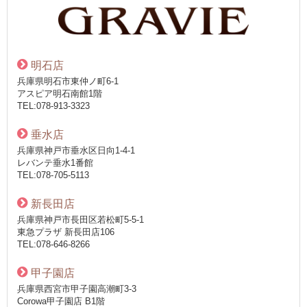
明石店
兵庫県明石市東仲ノ町6-1
アスピア明石南館1階
TEL:078-913-3323
垂水店
兵庫県神戸市垂水区日向1-4-1
レバンテ垂水1番館
TEL:078-705-5113
新長田店
兵庫県神戸市長田区若松町5-5-1
東急プラザ 新長田店106
TEL:078-646-8266
甲子園店
兵庫県西宮市甲子園高潮町3-3
Corowa甲子園店 B1階